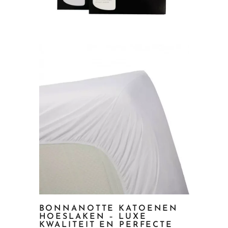
BONNANOTTE KATOENEN
HOESLAKEN – LUXE
KWALITEIT EN PERFECTE