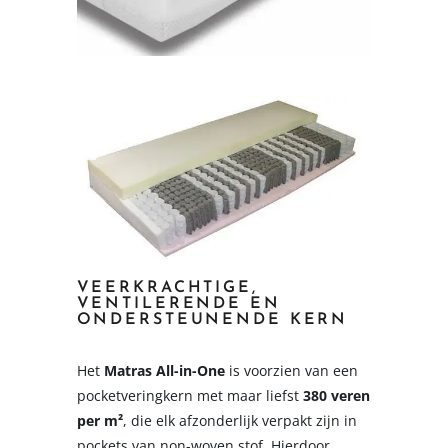
VEERKRACHTIGE,
VENTILERENDE EN
ONDERSTEUNENDE KERN
Het
Matras All-in-One
is voorzien van een
pocketveringkern met maar liefst
380 veren
per m²
, die elk afzonderlijk verpakt zijn in
pockets van non-woven stof. Hierdoor