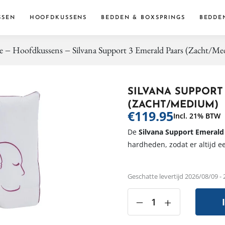
SSEN
HOOFDKUSSENS
BEDDEN & BOXSPRINGS
BEDDE
e
Hoofdkussens
Silvana Support 3 Emerald Paars (Zacht/M
Dekbe
Dekbed
Accessoi
SILVANA SUPPORT
(ZACHT/MEDIUM)
€
119.95
Incl. 21% BTW
De
Silvana Support Emerald
hardheden, zodat er altijd ee
Geschatte levertijd 2026/08/09 -
‒
+