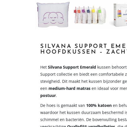
SILVANA SUPPORT EM
HOOFDKUSSEN – ZACH
Het
Silvana Support Emerald
kussen behoort t
Support collectie en biedt een comfortabele
stevigheid. Dit maakt het kussen bijzonder g
een
medium-hard matras
en ideaal voor me
postuur
.
De hoes is gemaakt van
100% katoen
en beh
waardoor het kussen duurzaam beschermd is 
schimmel en bacteriën. De bovenvulling besta
veerkrachtige
Quallofil® vezelbolletjes
, die 