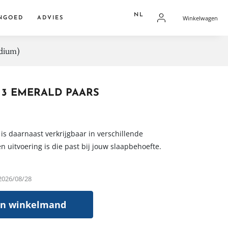
NL
Winkelwagen
NGOED
ADVIES
FR
edium)
dden
NL
overtrekken
res
 3 EMERALD PAARS
is daarnaast verkrijgbaar in verschillende
n uitvoering is die past bij jouw slaapbehoefte.
 2026/08/28
In winkelmand