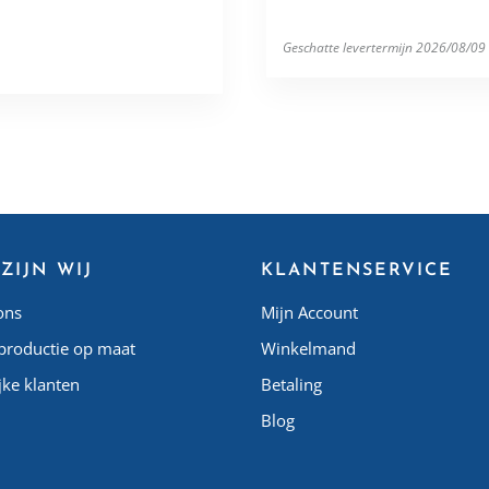
Geschatte levertermijn 2026/08/09
ZIJN WIJ
KLANTENSERVICE
ons
Mijn Account
productie op maat
Winkelmand
jke klanten
Betaling
Blog
Matelas Algérie