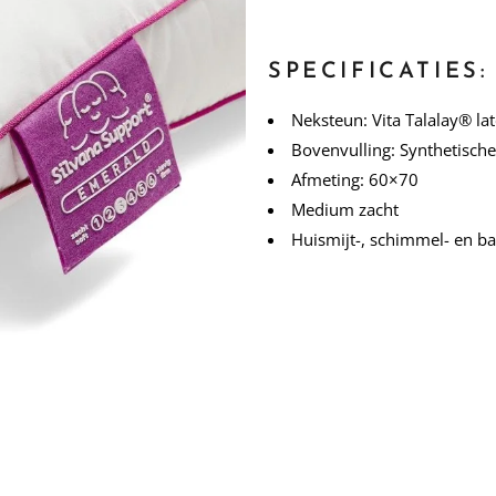
SPECIFICATIES:
Neksteun: Vita Talalay® lat
Bovenvulling: Synthetische 
Afmeting: 60×70
Medium zacht
Huismijt-, schimmel- en b