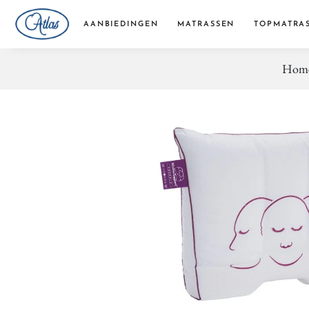
AANBIEDINGEN
MATRASSEN
TOPMATRA
Hom
Pocketvering matrassen
Traagschuim matrassen
Koudschuim matrassen
Bonellvering matrassen