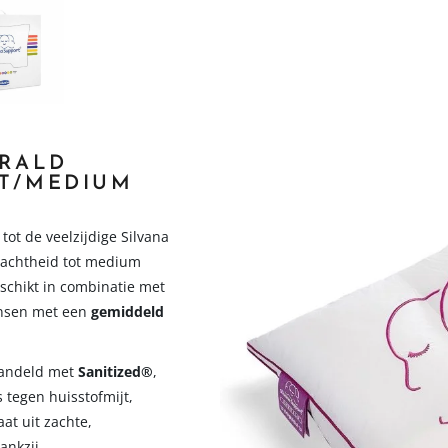
ERALD
T/MEDIUM
ot de veelzijdige Silvana
 zachtheid tot medium
eschikt in combinatie met
nsen met een
gemiddeld
andeld met
Sanitized®
,
tegen huisstofmijt,
at uit zachte,
dankzij