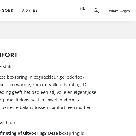
NL
Winkelwagen
NGOED
ADVIES
FR
dden
NL
overtrekken
res
MFORT
 stuk
Deze boxspring in cognackleurige lederlook
et een warme, karaktervolle uitstraling. De
ding geeft het bed een stijlvolle en eigentijdse
werp moeiteloos past in zowel moderne als
n perfecte balans tussen comfort, eenvoud en
verbaar!
fmeting of uitvoering?
Deze boxspring is