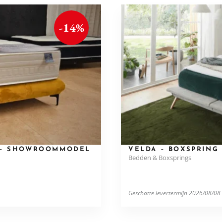
-14%
S – SHOWROOMMODEL
VELDA – BOXSPRING 
Bedden & Boxsprings
Geschatte levertermijn 2026/08/08