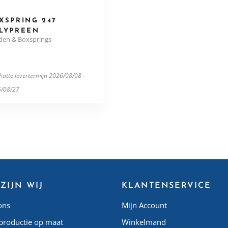
XSPRING 247
LYPREEN
den & Boxsprings
hatte levertermijn 2026/08/08 -
/08/27
ZIJN WIJ
KLANTENSERVICE
ons
Mijn Account
productie op maat
Winkelmand