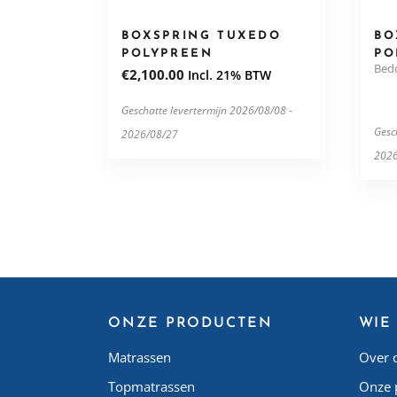
BOXSPRING TUXEDO
BO
POLYPREEN
PO
Bed
€
2,100.00
Incl. 21% BTW
Geschatte levertermijn 2026/08/08 -
Gesc
2026/08/27
2026
ONZE PRODUCTEN
WIE 
Matrassen
Over 
Topmatrassen
Onze 