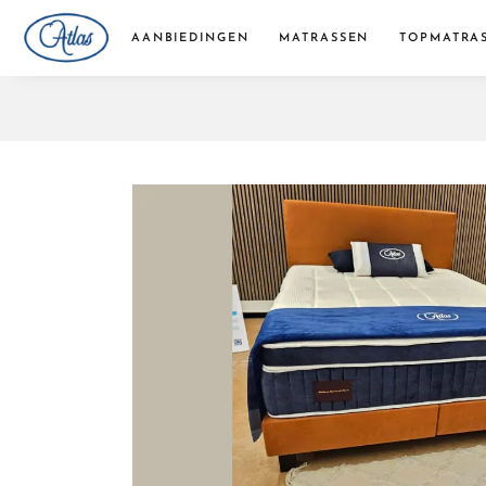
AANBIEDINGEN
MATRASSEN
TOPMATRA
Pocketvering matrassen
Traagschuim matrassen
Koudschuim matrassen
Bonellvering matrassen