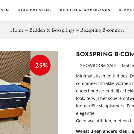
SSEN
HOOFDKUSSENS
BEDDEN & BOXSPRINGS
BEDDE
Home
Bedden & Boxsprings
Boxspring B-comfort
Dekbe
Dekbed
Accessoi
BOXSPRING B-CO
-25%
—SHOWROOM SALE— laatste
Minimalistisch en tijdloos. 
combineert strakke vormen m
onderhoudsvriendelijke bekle
look, terwijl het sobere ont
industriële slaapkamers. Ee
elegantie.
Geen wachttijden, meteen le
Wenst u een andere kleur, a