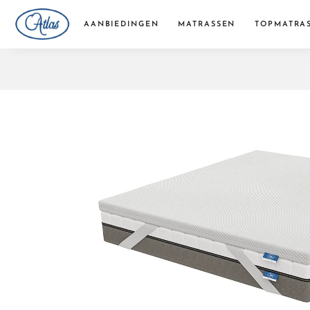
AANBIEDINGEN
MATRASSEN
TOPMATRA
Pocketvering matrassen
Traagschuim matrassen
Koudschuim matrassen
Bonellvering matrassen