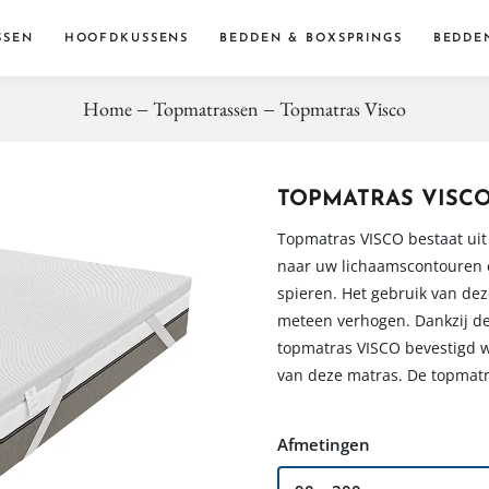
SSEN
HOOFDKUSSENS
BEDDEN & BOXSPRINGS
BEDDE
Home
Topmatrassen
Topmatras Visco
Dekbe
Dekbed
Accessoi
TOPMATRAS VISC
Topmatras VISCO bestaat uit
naar uw lichaamscontouren 
spieren. Het gebruik van de
meteen verhogen. Dankzij de
topmatras VISCO bevestigd 
van deze matras. De topmatras
Afmetingen