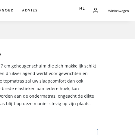
NL
Winkelwagen
NGOED
ADVIES
FR
dden
NL
overtrekken
res
O
 7 cm geheugenschuim die zich makkelijk schikt
en drukverlagend werkt voor gewrichten en
ze topmatras zal uw slaapcomfort dan ook
 brede elastieken aan iedere hoek, kan
worden aan de ondermatras, ongeacht de dikte
 blijft op deze manier stevig op zijn plaats.