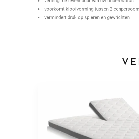
verlengt de levensduur van uw ondermatras
voorkomt kloofvorming tussen 2 eenpersoons
vermindert druk op spieren en gewrichten
VE