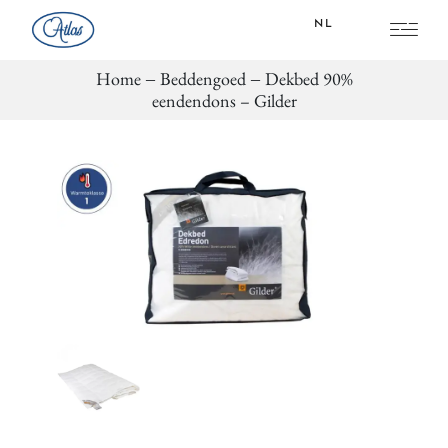
NL
Home
Beddengoed
Dekbed 90%
FR
eendendons – Gilder
NL