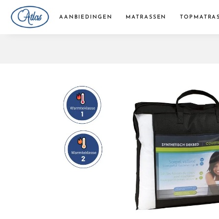
AANBIEDINGEN
MATRASSEN
TOPMATRA
Pocketvering matrassen
Traagschuim matrassen
Koudschuim matrassen
Bonellvering matrassen