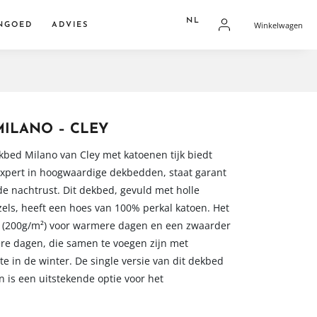
NL
Winkelwagen
NGOED
ADVIES
FR
dden
NL
overtrekken
res
ILANO – CLEY
kbed Milano van Cley met katoenen tijk biedt
 expert in hoogwaardige dekbedden, staat garant
de nachtrust. Dit dekbed, gevuld met holle
zels, heeft een hoes van 100% perkal katoen. Het
d (200g/m²) voor warmere dagen en een zwaarder
re dagen, die samen te voegen zijn met
 in de winter. De single versie van dit dekbed
n is een uitstekende optie voor het