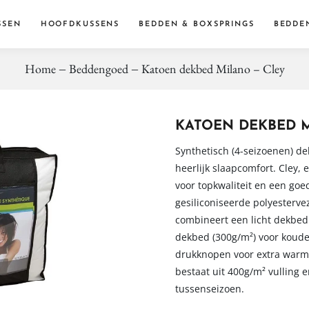
SSEN
HOOFDKUSSENS
BEDDEN & BOXSPRINGS
BEDDE
Home
Beddengoed
Katoen dekbed Milano – Cley
Dekbe
Dekbed
Accessoi
KATOEN DEKBED M
Synthetisch (4-seizoenen) de
heerlijk slaapcomfort. Cley,
voor topkwaliteit en een goe
gesiliconiseerde polyesterve
combineert een licht dekbe
dekbed (300g/m²) voor koude
drukknopen voor extra warmte
bestaat uit 400g/m² vulling e
tussenseizoen.